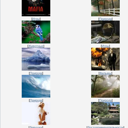
[
Игры
]
[
Природа
]
[
Животные
]
[
Игры
]
[
Природа
]
[
Фильмы
]
[
Природа
]
[
Природа
]
[
Девушки
]
[
Достопримечательности
]