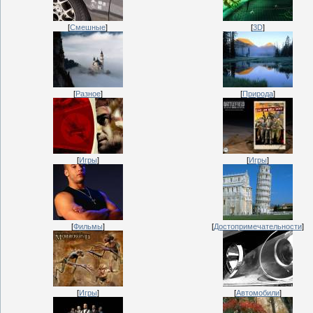
[
Смешные
]
[
3D
]
[
Разное
]
[
Природа
]
[
Игры
]
[
Игры
]
[
Фильмы
]
[
Достопримечательности
]
[
Игры
]
[
Автомобили
]