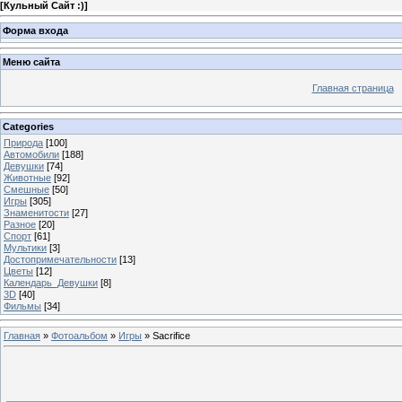
[
Кульный Сайт :)
]
Форма входа
Меню сайта
Главная страница
Categories
Природа
[100]
Автомобили
[188]
Девушки
[74]
Животные
[92]
Смешные
[50]
Игры
[305]
Знаменитости
[27]
Разное
[20]
Спорт
[61]
Мультики
[3]
Достопримечательности
[13]
Цветы
[12]
Календарь_Девушки
[8]
3D
[40]
Фильмы
[34]
Главная
»
Фотоальбом
»
Игры
» Sacrifice