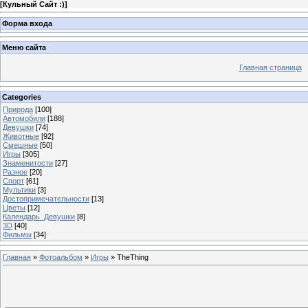
[
Кульный Сайт :)
]
Форма входа
Меню сайта
Главная страница
Categories
Природа
[100]
Автомобили
[188]
Девушки
[74]
Животные
[92]
Смешные
[50]
Игры
[305]
Знаменитости
[27]
Разное
[20]
Спорт
[61]
Мультики
[3]
Достопримечательности
[13]
Цветы
[12]
Календарь_Девушки
[8]
3D
[40]
Фильмы
[34]
Главная
»
Фотоальбом
»
Игры
» TheThing