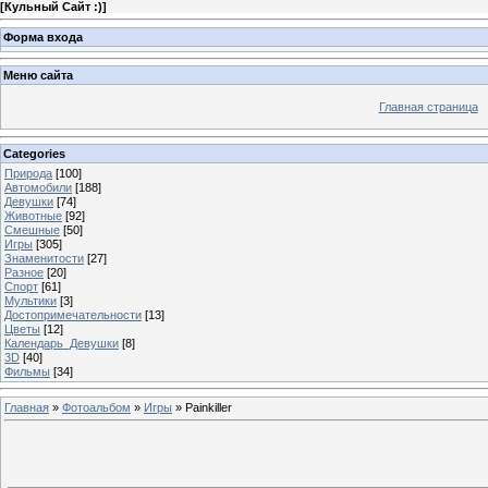
[
Кульный Сайт :)
]
Форма входа
Меню сайта
Главная страница
Categories
Природа
[100]
Автомобили
[188]
Девушки
[74]
Животные
[92]
Смешные
[50]
Игры
[305]
Знаменитости
[27]
Разное
[20]
Спорт
[61]
Мультики
[3]
Достопримечательности
[13]
Цветы
[12]
Календарь_Девушки
[8]
3D
[40]
Фильмы
[34]
Главная
»
Фотоальбом
»
Игры
» Painkiller