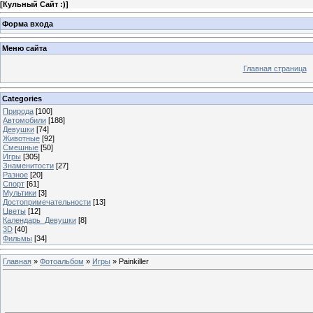
[
Кульный Сайт :)
]
Форма входа
Меню сайта
Главная страница
Categories
Природа
[100]
Автомобили
[188]
Девушки
[74]
Животные
[92]
Смешные
[50]
Игры
[305]
Знаменитости
[27]
Разное
[20]
Спорт
[61]
Мультики
[3]
Достопримечательности
[13]
Цветы
[12]
Календарь_Девушки
[8]
3D
[40]
Фильмы
[34]
Главная
»
Фотоальбом
»
Игры
» Painkiller