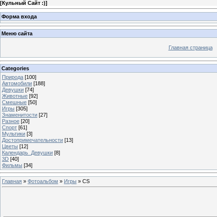
[
Кульный Сайт :)
]
Форма входа
Меню сайта
Главная страница
Categories
Природа
[100]
Автомобили
[188]
Девушки
[74]
Животные
[92]
Смешные
[50]
Игры
[305]
Знаменитости
[27]
Разное
[20]
Спорт
[61]
Мультики
[3]
Достопримечательности
[13]
Цветы
[12]
Календарь_Девушки
[8]
3D
[40]
Фильмы
[34]
Главная
»
Фотоальбом
»
Игры
» CS