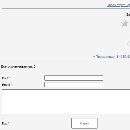
Просмотреть ф
« Предыдущая
|
49
50
5
Всего комментариев
:
0
Имя *:
Email *:
Код *: