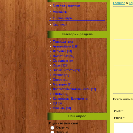
Главная
»
Ка
Главная страница
Анекдоты
Онлайн игры
Картинки
Категории раздела
Природа
[100]
Автомобили
[188]
Девушки
[74]
Животные
[92]
Смешные
[50]
Игры
[305]
Знаменитости
[27]
Разное
[20]
Спорт
[61]
Мультики
[3]
Достопримечательности
[13]
Цветы
[12]
Календарь_Девушки
[8]
Всего комме
3D
[40]
Фильмы
[34]
Имя *:
Наш опрос
Email *:
Оцените мой сайт
Отлично
Хорошо