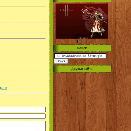
[
Игры
]
Поиск
Друзья сайта
ая »