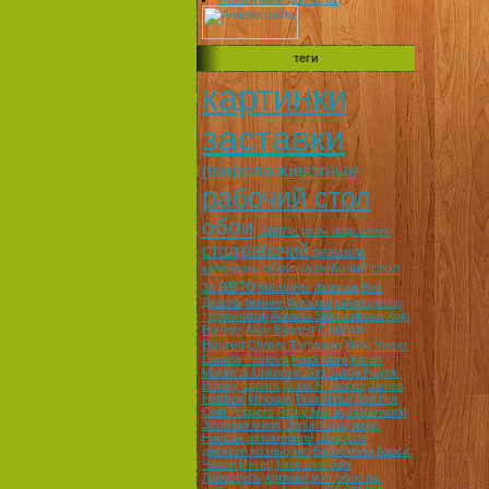
теги
картинки
заставки
природа
животные
рабочий стол
обои
Цветы
розы
подсолнух
стол
рабочий
девушки
обои на робочий стол
календарь
авто
машины
3d
форсаж
Вин
Дизель
тюнинг
Фильмы
шварцнегер
терминатор
Adriana Sklenarikova
Xojo
Caprice
Burngot
Alley Baggett
Bourett
Christy Turlington
Nikki Visser
Daniela Pestova
Heidi Klum
Karen
Mulder & Unknown Girl
Salma Hayek
Britney spears
Guns N' Roses
James
Hettfield
Minoque
Pola Abdul
Red Hot
Chilli Peppers
Ricky Martin
Waterworld
Зеленая миля
Denial Craig
мерс
Ниссан
автомобили
Шевроле
джексон коэльо
мю
Барселона
барса
Челси
Интер
Inter
Liverpool
Ливерпуль
кртинки
мяч
обои на