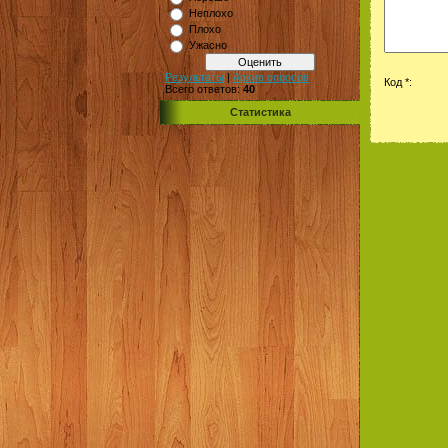
Неплохо
Плохо
Ужасно
Результаты
|
Архив опросов
Код *:
Всего ответов:
40
Статистика