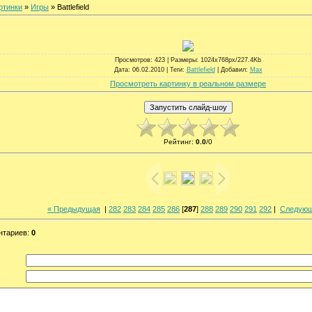
ртинки
»
Игры
» Battlefield
Просмотров
: 423 |
Размеры
: 1024x768px/227.4Kb
Дата
: 06.02.2010 |
Теги
:
Battlefield
|
Добавил
:
Max
Просмотреть картинку в реальном размере
Рейтинг
:
0.0
/
0
« Предыдущая
|
282
283
284
285
286
[
287
]
288
289
290
291
292
|
Следующ
нтариев
:
0