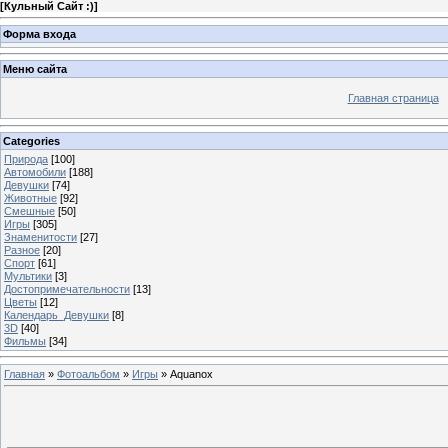
[
Кульный Сайт :)
]
Форма входа
Меню сайта
Главная страница
Categories
Природа
[100]
Автомобили
[188]
Девушки
[74]
Животные
[92]
Смешные
[50]
Игры
[305]
Знаменитости
[27]
Разное
[20]
Спорт
[61]
Мультики
[3]
Достопримечательности
[13]
Цветы
[12]
Календарь_Девушки
[8]
3D
[40]
Фильмы
[34]
Главная
»
Фотоальбом
»
Игры
» Aquanox