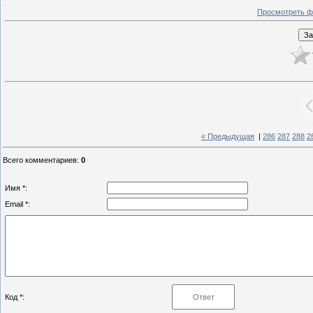
Просмотреть ф
« Предыдущая
|
286
287
288
2
Всего комментариев
:
0
Имя *:
Email *:
Код *: