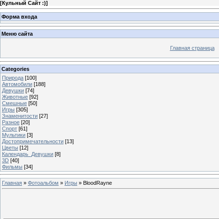
[
Кульный Сайт :)
]
Форма входа
Меню сайта
Главная страница
Categories
Природа
[100]
Автомобили
[188]
Девушки
[74]
Животные
[92]
Смешные
[50]
Игры
[305]
Знаменитости
[27]
Разное
[20]
Спорт
[61]
Мультики
[3]
Достопримечательности
[13]
Цветы
[12]
Календарь_Девушки
[8]
3D
[40]
Фильмы
[34]
Главная
»
Фотоальбом
»
Игры
» BloodRayne