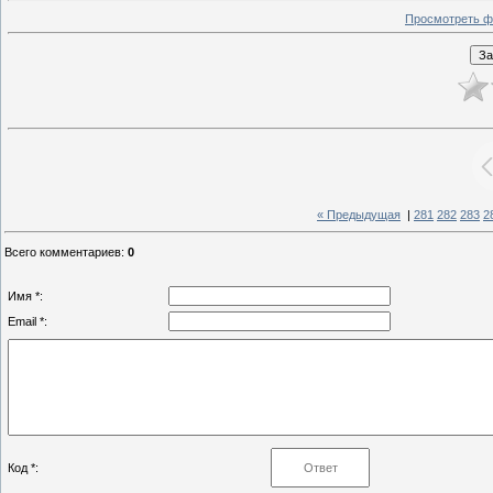
Просмотреть ф
« Предыдущая
|
281
282
283
2
Всего комментариев
:
0
Имя *:
Email *:
Код *: