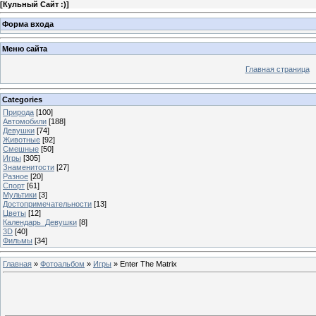
[
Кульный Сайт :)
]
Форма входа
Меню сайта
Главная страница
Categories
Природа
[100]
Автомобили
[188]
Девушки
[74]
Животные
[92]
Смешные
[50]
Игры
[305]
Знаменитости
[27]
Разное
[20]
Спорт
[61]
Мультики
[3]
Достопримечательности
[13]
Цветы
[12]
Календарь_Девушки
[8]
3D
[40]
Фильмы
[34]
Главная
»
Фотоальбом
»
Игры
» Enter The Matrix