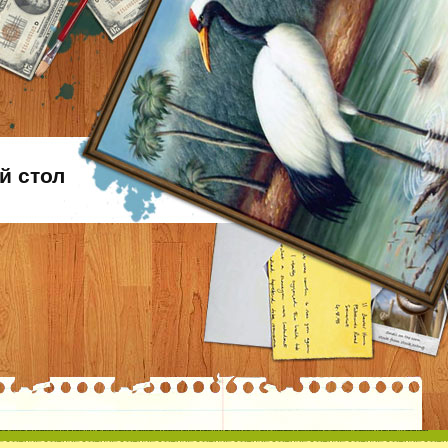
й стол