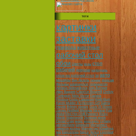
теги
картинки
заставки
природа
животные
рабочий стол
обои
стол
Цветы
розы
рабочий
девушки
календарь
авто
обои на робочий стол
3d
машины
Вин Дизель
тюнинг
форсаж
Фильмы
шварцнегер
терминатор
Adriana Sklenarikova
Xojo Burngot
Caprice Bourett
Alley Baggett
Christy
Turlington
Nikki Visser
Daniela
Pestova
Greta Caiwasoni
Heidi Klum
Karen Mulder & Unknown Girl
Salma
Hayek
Britney spears
Guns N' Roses
James Hettfield
Minoque
Nirvana
Pola
Abdul
Red Hot Chilli Peppers
Ricky
Martin
Waterworld
Зеленая миля
Denial Craig
мерс
мерседес
субару
автомобили
Шевроле
Металлист
джексон коэльо
Манчестер Юнайтед
мю
Барселона
барса
Челси
Liverpool