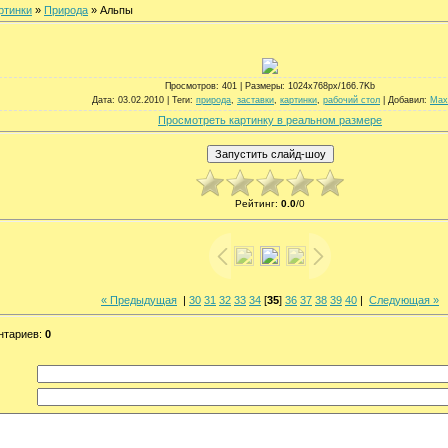
ртинки
»
Природа
» Альпы
Просмотров
: 401 |
Размеры
: 1024x768px/166.7Kb
Дата
: 03.02.2010 |
Теги
:
природа
,
заставки
,
картинки
,
рабочий стол
|
Добавил
:
Max
Просмотреть картинку в реальном размере
Рейтинг
:
0.0
/
0
« Предыдущая
|
30
31
32
33
34
[
35
]
36
37
38
39
40
|
Следующая »
нтариев
:
0