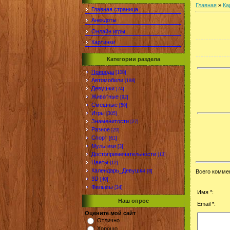
Главная
»
Ка
Главная страница
Анекдоты
Онлайн игры
Картинки
Категории раздела
Природа
[100]
Автомобили
[188]
Девушки
[74]
Животные
[92]
Смешные
[50]
Игры
[305]
Знаменитости
[27]
Разное
[20]
Спорт
[61]
Мультики
[3]
Достопримечательности
[13]
Цветы
[12]
Календарь_Девушки
[8]
Всего комме
3D
[40]
Фильмы
[34]
Имя *:
Наш опрос
Email *:
Оцените мой сайт
Отлично
Хорошо