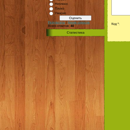
Неплохо
Плохо
Ужасно
Результаты
|
Архив опросов
Код *:
Всего ответов:
40
Статистика