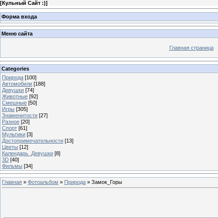
[
Кульный Сайт :)
]
Форма входа
Меню сайта
Главная страница
Categories
Природа
[100]
Автомобили
[188]
Девушки
[74]
Животные
[92]
Смешные
[50]
Игры
[305]
Знаменитости
[27]
Разное
[20]
Спорт
[61]
Мультики
[3]
Достопримечательности
[13]
Цветы
[12]
Календарь_Девушки
[8]
3D
[40]
Фильмы
[34]
Главная
»
Фотоальбом
»
Природа
» Замок_Горы