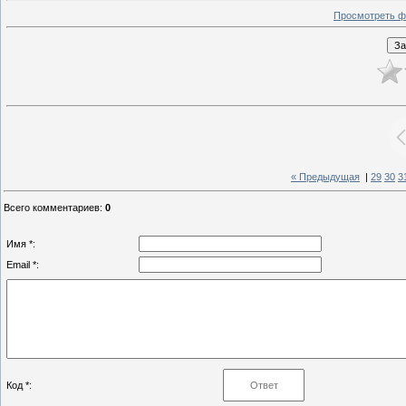
Просмотреть ф
« Предыдущая
|
29
30
3
Всего комментариев
:
0
Имя *:
Email *:
Код *: