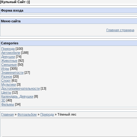
[
Кульный Сайт :)
]
Форма входа
Меню сайта
Главная страница
Categories
Природа
[100]
Автомобили
[188]
Девушки
[74]
Животные
[92]
Смешные
[50]
Игры
[305]
Знаменитости
[27]
Разное
[20]
Спорт
[61]
Мультики
[3]
Достопримечательности
[13]
Цветы
[12]
Календарь_Девушки
[8]
3D
[40]
Фильмы
[34]
Главная
»
Фотоальбом
»
Природа
» Тёмный лес