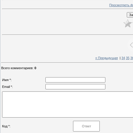
Просмотреть ф
« Предыдущая
|
34
35
3
Всего комментариев
:
0
Имя *:
Email *:
Код *: