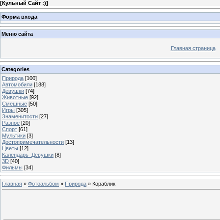
[
Кульный Сайт :)
]
Форма входа
Меню сайта
Главная страница
Categories
Природа
[100]
Автомобили
[188]
Девушки
[74]
Животные
[92]
Смешные
[50]
Игры
[305]
Знаменитости
[27]
Разное
[20]
Спорт
[61]
Мультики
[3]
Достопримечательности
[13]
Цветы
[12]
Календарь_Девушки
[8]
3D
[40]
Фильмы
[34]
Главная
»
Фотоальбом
»
Природа
» Кораблик