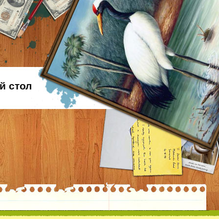
й стол