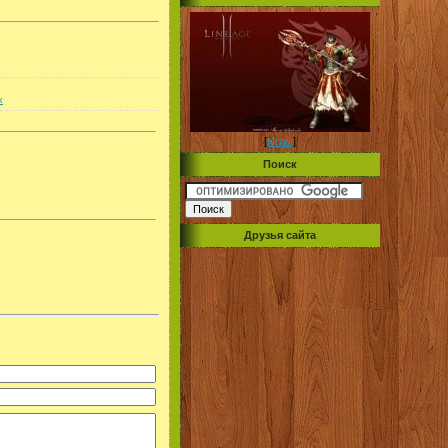
x
[
Игры
]
Поиск
Друзья сайта