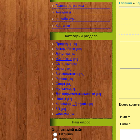
Главная
»
Ка
Главная страница
Анекдоты
Онлайн игры
Картинки
Категории раздела
Природа
[100]
Автомобили
[188]
Девушки
[74]
Животные
[92]
Смешные
[50]
Игры
[305]
Знаменитости
[27]
Разное
[20]
Спорт
[61]
Мультики
[3]
Достопримечательности
[13]
Цветы
[12]
Календарь_Девушки
[8]
Всего комме
3D
[40]
Фильмы
[34]
Имя *:
Наш опрос
Email *:
Оцените мой сайт
Отлично
Хорошо