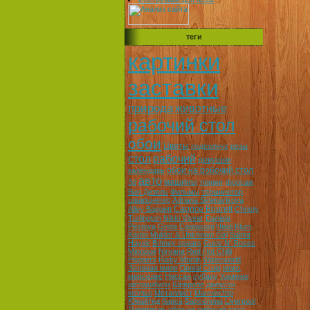
теги
картинки
заставки
природа
животные
рабочий стол
обои
Цветы
подсолнух
розы
стол
рабочий
девушки
обои на робочий стол
календарь
авто
машины
3d
тюнинг
форсаж
Вин Дизель
Фильмы
терминатор
шварцнегер
Adriana Sklenarikova
Caprice Bourett
Alley Baggett
Christy
Turlington
Nikki Visser
Daniela
Pestova
Greta Caiwasoni
Heidi Klum
Karen Mulder & Unknown Girl
Salma
Hayek
Britney spears
Guns N' Roses
Minoque
Nirvana
Red Hot Chilli
Peppers
Ricky Martin
Waterworld
Зеленая миля
Denial Craig
мерс
мерседес
Ниссан
субару
Хаммер
автомобили
Шевроле
джексон
коэльо
Металлист
Манчестер
Юнайтед
барса
Барселона
Liverpool
Ливерпуль
обои на рабочий стол