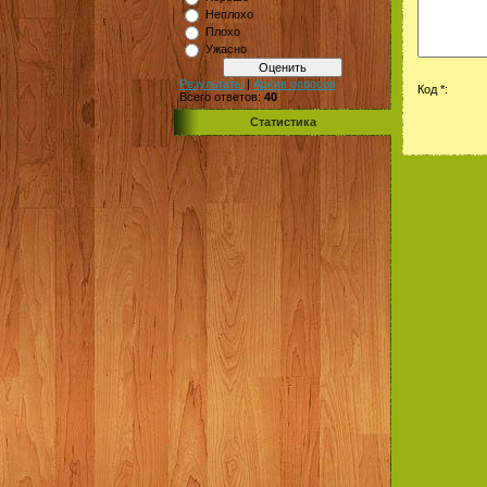
Неплохо
Плохо
Ужасно
Результаты
|
Архив опросов
Код *:
Всего ответов:
40
Статистика