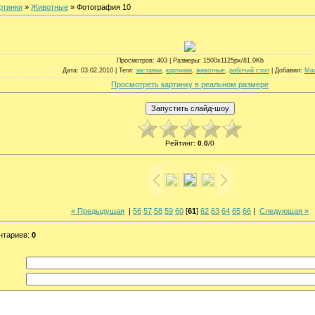
ртинки
»
Животные
» Фотография 10
Просмотров
: 403 |
Размеры
: 1500x1125px/81.0Kb
Дата
: 03.02.2010 |
Теги
:
заставки
,
картинки
,
животные
,
рабочий стол
|
Добавил
:
Ma
Просмотреть картинку в реальном размере
Рейтинг
:
0.0
/
0
« Предыдущая
|
56
57
58
59
60
[
61
]
62
63
64
65
66
|
Следующая »
нтариев
:
0