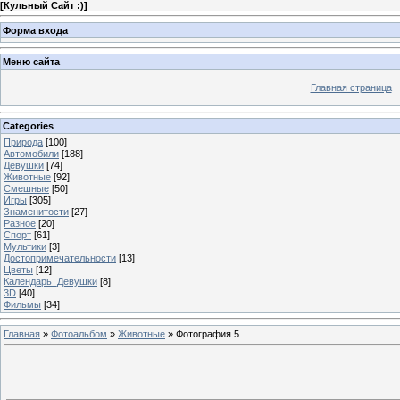
[
Кульный Сайт :)
]
Форма входа
Меню сайта
Главная страница
Categories
Природа
[100]
Автомобили
[188]
Девушки
[74]
Животные
[92]
Смешные
[50]
Игры
[305]
Знаменитости
[27]
Разное
[20]
Спорт
[61]
Мультики
[3]
Достопримечательности
[13]
Цветы
[12]
Календарь_Девушки
[8]
3D
[40]
Фильмы
[34]
Главная
»
Фотоальбом
»
Животные
» Фотография 5