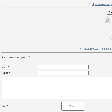
Просмотреть ф
« Предыдущая
|
55
56
5
Всего комментариев
:
0
Имя *:
Email *:
Код *: