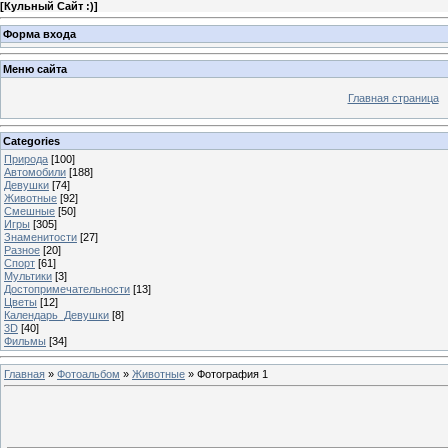
[
Кульный Сайт :)
]
Форма входа
Меню сайта
Главная страница
Categories
Природа
[100]
Автомобили
[188]
Девушки
[74]
Животные
[92]
Смешные
[50]
Игры
[305]
Знаменитости
[27]
Разное
[20]
Спорт
[61]
Мультики
[3]
Достопримечательности
[13]
Цветы
[12]
Календарь_Девушки
[8]
3D
[40]
Фильмы
[34]
Главная
»
Фотоальбом
»
Животные
» Фотография 1