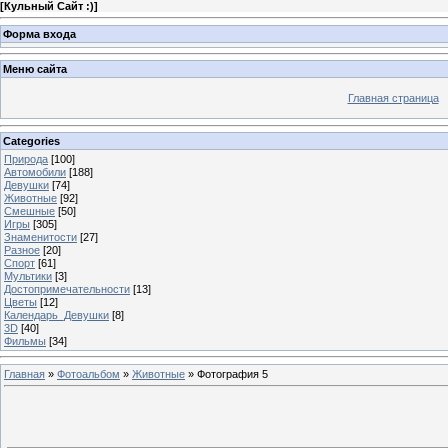
[
Кульный Сайт :)
]
Форма входа
Меню сайта
Главная страница
Categories
Природа
[100]
Автомобили
[188]
Девушки
[74]
Животные
[92]
Смешные
[50]
Игры
[305]
Знаменитости
[27]
Разное
[20]
Спорт
[61]
Мультики
[3]
Достопримечательности
[13]
Цветы
[12]
Календарь_Девушки
[8]
3D
[40]
Фильмы
[34]
Главная
»
Фотоальбом
»
Животные
» Фотография 5