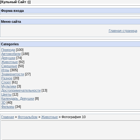
[
Кульный Сайт :)
]
Форма входа
Меню сайта
Главная страница
Categories
Природа
[100]
Автомобили
[188]
Девушки
[74]
Животные
[92]
Смешные
[50]
Игры
[305]
Знаменитости
[27]
Разное
[20]
Спорт
[61]
Мультики
[3]
Достопримечательности
[13]
Цветы
[12]
Календарь_Девушки
[8]
3D
[40]
Фильмы
[34]
Главная
»
Фотоальбом
»
Животные
» Фотография 10