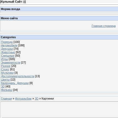
[
Кульный Сайт :)
]
Форма входа
Меню сайта
Главная страница
Categories
Природа
[100]
Автомобили
[188]
Девушки
[74]
Животные
[92]
Смешные
[50]
Игры
[305]
Знаменитости
[27]
Разное
[20]
Спорт
[61]
Мультики
[3]
Достопримечательности
[13]
Цветы
[12]
Календарь_Девушки
[8]
3D
[40]
Фильмы
[34]
Главная
»
Фотоальбом
»
3D
» Картинки