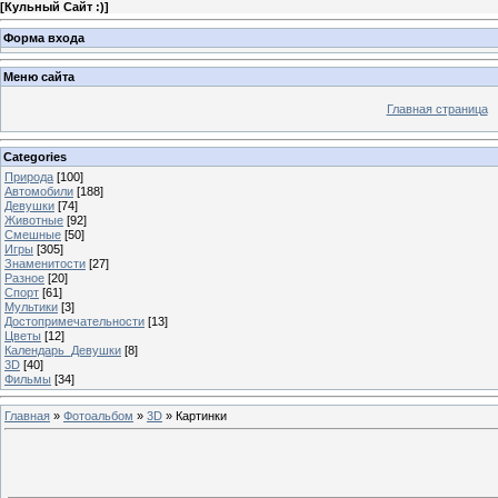
[
Кульный Сайт :)
]
Форма входа
Меню сайта
Главная страница
Categories
Природа
[100]
Автомобили
[188]
Девушки
[74]
Животные
[92]
Смешные
[50]
Игры
[305]
Знаменитости
[27]
Разное
[20]
Спорт
[61]
Мультики
[3]
Достопримечательности
[13]
Цветы
[12]
Календарь_Девушки
[8]
3D
[40]
Фильмы
[34]
Главная
»
Фотоальбом
»
3D
» Картинки