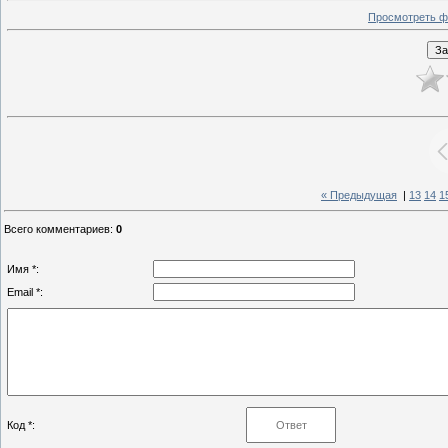
Просмотреть ф
« Предыдущая
|
13
14
1
Всего комментариев
:
0
Имя *:
Email *:
Код *: