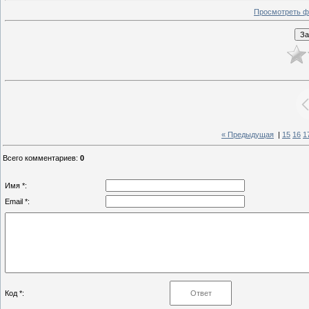
Просмотреть ф
« Предыдущая
|
15
16
1
Всего комментариев
:
0
Имя *:
Email *:
Код *: