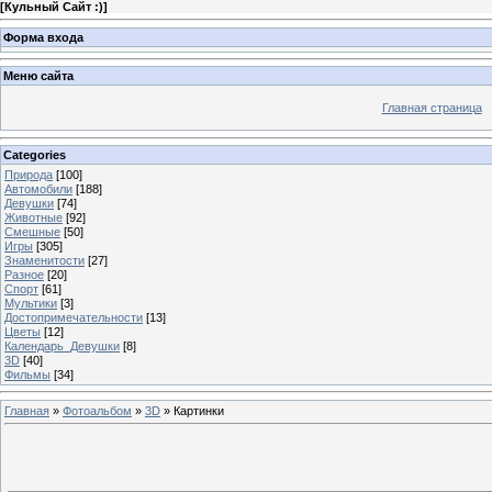
[
Кульный Сайт :)
]
Форма входа
Меню сайта
Главная страница
Categories
Природа
[100]
Автомобили
[188]
Девушки
[74]
Животные
[92]
Смешные
[50]
Игры
[305]
Знаменитости
[27]
Разное
[20]
Спорт
[61]
Мультики
[3]
Достопримечательности
[13]
Цветы
[12]
Календарь_Девушки
[8]
3D
[40]
Фильмы
[34]
Главная
»
Фотоальбом
»
3D
» Картинки