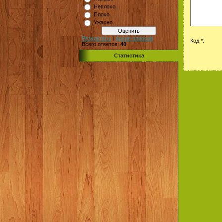
Неплохо
Плохо
Ужасно
Результаты
|
Архив опросов
Код *:
Всего ответов:
40
Статистика