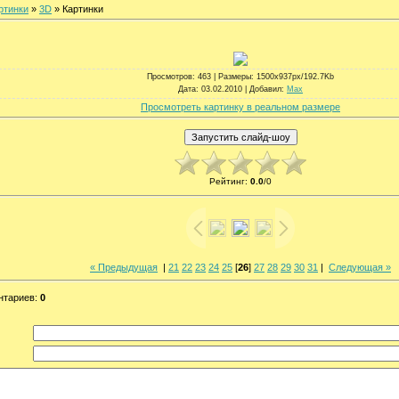
ртинки
»
3D
» Картинки
Просмотров
: 463 |
Размеры
: 1500x937px/192.7Kb
Дата
: 03.02.2010 |
Добавил
:
Max
Просмотреть картинку в реальном размере
Рейтинг
:
0.0
/
0
« Предыдущая
|
21
22
23
24
25
[
26
]
27
28
29
30
31
|
Следующая »
нтариев
:
0