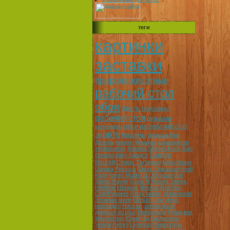
теги
картинки
заставки
природа
животные
рабочий стол
обои
Цветы
подсолнух
рабочий
стол
девушки
обои на робочий стол
календарь
авто
машины
3d
форсаж
Вин
Дизель
тюнинг
Фильмы
шварцнегер
терминатор
Adriana Sklenarikova
Xojo
Caprice
Burngot
Alley Baggett
Bourett
Christy Turlington
Nikki Visser
Daniela Pestova
Greta Caiwasoni
Heidi
Klum
Karen Mulder & Unknown Girl
Salma Hayek
Guns N' Roses
James
Hettfield
Minoque
Nirvana
Red Hot
Chilli Peppers
Ricky Martin
Waterworld
Зеленая миля
Denial Craig
мерс
мерседес
Ниссан
автомобили
джексон коэльо
Металлист
Кубок
мю
Манчестер Юнайтед
Барселона
Челси
Интер
Liverpool
Ливерпуль