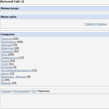
[
Кульный Сайт :)
]
Форма входа
Меню сайта
Главная страница
Categories
Природа
[100]
Автомобили
[188]
Девушки
[74]
Животные
[92]
Смешные
[50]
Игры
[305]
Знаменитости
[27]
Разное
[20]
Спорт
[61]
Мультики
[3]
Достопримечательности
[13]
Цветы
[12]
Календарь_Девушки
[8]
3D
[40]
Фильмы
[34]
Главная
»
Фотоальбом
»
3D
» Картинки