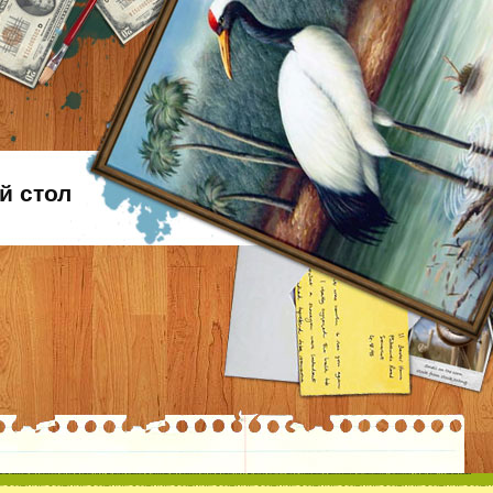
й стол