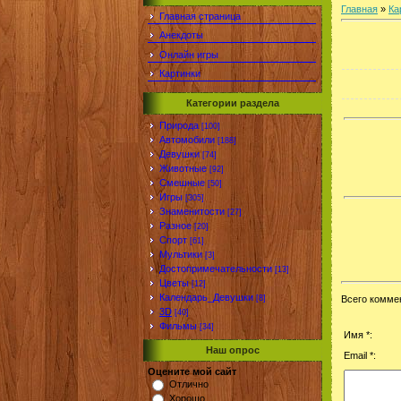
Главная
»
Ка
Главная страница
Анекдоты
Онлайн игры
Картинки
Категории раздела
Природа
[100]
Автомобили
[188]
Девушки
[74]
Животные
[92]
Смешные
[50]
Игры
[305]
Знаменитости
[27]
Разное
[20]
Спорт
[61]
Мультики
[3]
Достопримечательности
[13]
Цветы
[12]
Календарь_Девушки
[8]
Всего комме
3D
[40]
Фильмы
[34]
Имя *:
Наш опрос
Email *:
Оцените мой сайт
Отлично
Хорошо