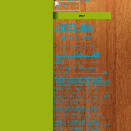
теги
картинки
заставки
природа
животные
рабочий стол
обои
Цветы
розы
подсолнух
стол
рабочий
девушки
обои на робочий стол
календарь
авто
машины
3d
тюнинг
Вин
Дизель
форсаж
Фильмы
шварцнегер
терминатор
Adriana Sklenarikova
Xojo
Caprice
Burngot
Alley Baggett
Bourett
Christy Turlington
Nikki Visser
Daniela Pestova
Greta Caiwasoni
Heidi
Klum
Karen Mulder & Unknown Girl
Salma Hayek
Britney spears
Guns N'
Roses
James Hettfield
Minoque
Nirvana
Pola Abdul
Ricky Martin
Waterworld
Зеленая миля
Denial
Craig
мерседес
мерс
Ниссан
субару
Хаммер
автомобили
Шевроле
джексон коэльо
Кубок
мю
Барселона
барса
Челси
Интер
Inter
обои на