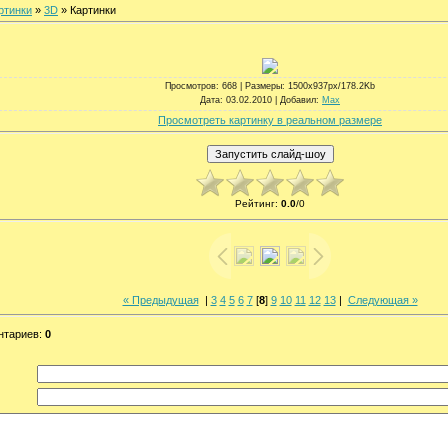
ртинки
»
3D
» Картинки
Просмотров
: 668 |
Размеры
: 1500x937px/178.2Kb
Дата
: 03.02.2010 |
Добавил
:
Max
Просмотреть картинку в реальном размере
Рейтинг
:
0.0
/
0
« Предыдущая
|
3
4
5
6
7
[
8
]
9
10
11
12
13
|
Следующая »
нтариев
:
0