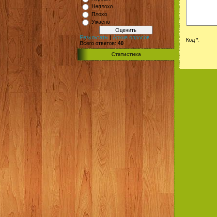
Неплохо
Плохо
Ужасно
Результаты
|
Архив опросов
Код *:
Всего ответов:
40
Статистика