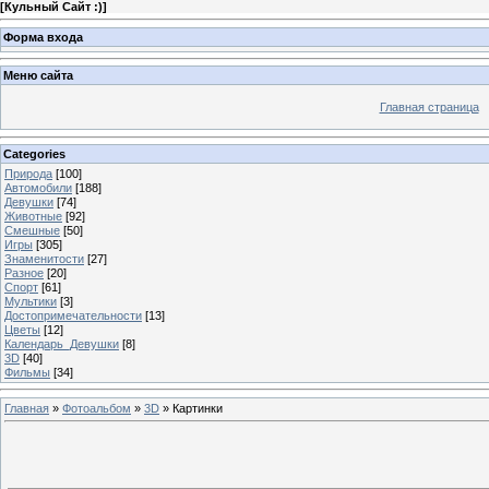
[
Кульный Сайт :)
]
Форма входа
Меню сайта
Главная страница
Categories
Природа
[100]
Автомобили
[188]
Девушки
[74]
Животные
[92]
Смешные
[50]
Игры
[305]
Знаменитости
[27]
Разное
[20]
Спорт
[61]
Мультики
[3]
Достопримечательности
[13]
Цветы
[12]
Календарь_Девушки
[8]
3D
[40]
Фильмы
[34]
Главная
»
Фотоальбом
»
3D
» Картинки