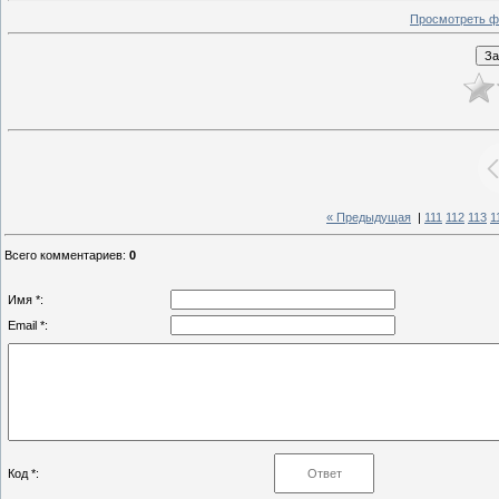
Просмотреть ф
« Предыдущая
|
111
112
113
1
Всего комментариев
:
0
Имя *:
Email *:
Код *: