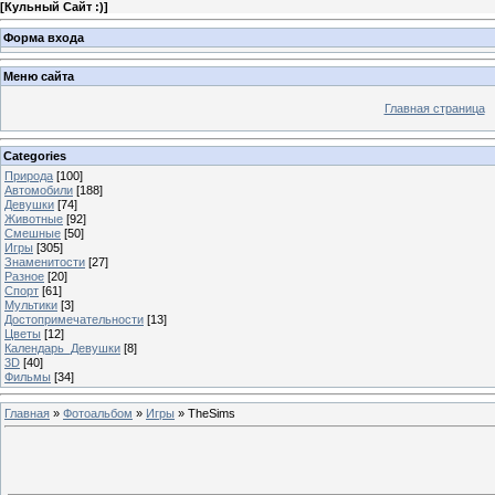
[
Кульный Сайт :)
]
Форма входа
Меню сайта
Главная страница
Categories
Природа
[100]
Автомобили
[188]
Девушки
[74]
Животные
[92]
Смешные
[50]
Игры
[305]
Знаменитости
[27]
Разное
[20]
Спорт
[61]
Мультики
[3]
Достопримечательности
[13]
Цветы
[12]
Календарь_Девушки
[8]
3D
[40]
Фильмы
[34]
Главная
»
Фотоальбом
»
Игры
» TheSims