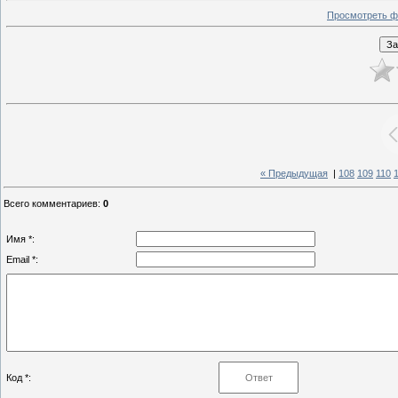
Просмотреть ф
« Предыдущая
|
108
109
110
Всего комментариев
:
0
Имя *:
Email *:
Код *: