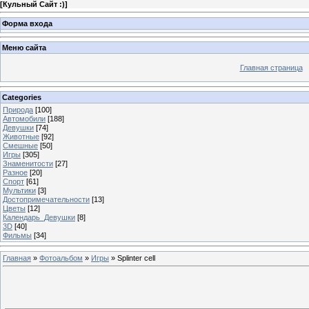
[
Кульный Сайт :)
]
Форма входа
Меню сайта
Главная страница
Categories
Природа
[100]
Автомобили
[188]
Девушки
[74]
Животные
[92]
Смешные
[50]
Игры
[305]
Знаменитости
[27]
Разное
[20]
Спорт
[61]
Мультики
[3]
Достопримечательности
[13]
Цветы
[12]
Календарь_Девушки
[8]
3D
[40]
Фильмы
[34]
Главная
»
Фотоальбом
»
Игры
» Splinter cell