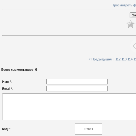
Просмотреть ф
« Предыдущая
|
112
113
114
1
Всего комментариев
:
0
Имя *:
Email *:
Код *: