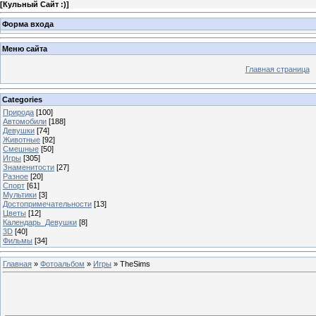
[
Кульный Сайт :)
]
Форма входа
Меню сайта
Главная страница
Categories
Природа
[100]
Автомобили
[188]
Девушки
[74]
Животные
[92]
Смешные
[50]
Игры
[305]
Знаменитости
[27]
Разное
[20]
Спорт
[61]
Мультики
[3]
Достопримечательности
[13]
Цветы
[12]
Календарь_Девушки
[8]
3D
[40]
Фильмы
[34]
Главная
»
Фотоальбом
»
Игры
» TheSims