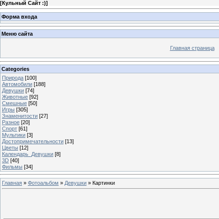
[
Кульный Сайт :)
]
Форма входа
Меню сайта
Главная страница
Categories
Природа
[100]
Автомобили
[188]
Девушки
[74]
Животные
[92]
Смешные
[50]
Игры
[305]
Знаменитости
[27]
Разное
[20]
Спорт
[61]
Мультики
[3]
Достопримечательности
[13]
Цветы
[12]
Календарь_Девушки
[8]
3D
[40]
Фильмы
[34]
Главная
»
Фотоальбом
»
Девушки
» Картинки