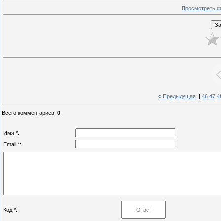
Просмотреть ф
« Предыдущая
|
46
47
4
Всего комментариев
:
0
Имя *:
Email *:
Код *: