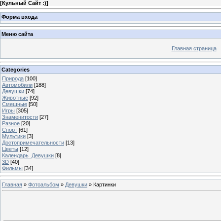
[
Кульный Сайт :)
]
Форма входа
Меню сайта
Главная страница
Categories
Природа
[100]
Автомобили
[188]
Девушки
[74]
Животные
[92]
Смешные
[50]
Игры
[305]
Знаменитости
[27]
Разное
[20]
Спорт
[61]
Мультики
[3]
Достопримечательности
[13]
Цветы
[12]
Календарь_Девушки
[8]
3D
[40]
Фильмы
[34]
Главная
»
Фотоальбом
»
Девушки
» Картинки