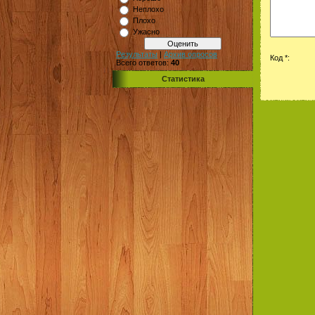
Неплохо
Плохо
Ужасно
Результаты
|
Архив опросов
Код *:
Всего ответов:
40
Статистика