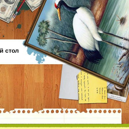
й стол