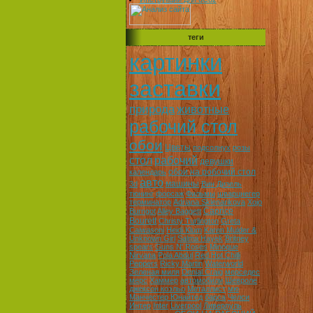
теги
картинки
заставки
природа
животные
рабочий стол
обои
Цветы
подсолнух
розы
стол
рабочий
девушки
обои на робочий стол
календарь
авто
машины
3d
Вин Дизель
тюнинг
форсаж
Фильмы
шварцнегер
терминатор
Adriana Sklenarikova
Xojo
Caprice
Burngot
Alley Baggett
Bourett
Christy Turlington
Greta
Caiwasoni
Heidi Klum
Karen Mulder &
Unknown Girl
Salma Hayek
Britney
spears
Guns N' Roses
Minoque
Nirvana
Pola Abdul
Red Hot Chilli
Peppers
Ricky Martin
Waterworld
Зеленая миля
Denial Craig
мерседес
мерс
Хаммер
автомобили
Шевроле
джексон коэльо
Металлист
мю
Манчестер Юнайтед
барса
Челси
Интер
Inter
Liverpool
Ливерпуль