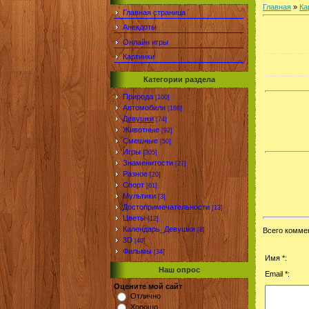
Главная
»
Ка
Главная страница
Анекдоты
Онлайн игры
Картинки
Категории раздела
Природа
[100]
Автомобили
[188]
Девушки
[74]
Животные
[92]
Смешные
[50]
Игры
[305]
Знаменитости
[27]
Разное
[20]
Спорт
[61]
Мультики
[3]
Достопримечательности
[13]
Цветы
[12]
Календарь_Девушки
[8]
Всего комме
3D
[40]
Фильмы
[34]
Имя *:
Наш опрос
Email *:
Оцените мой сайт
Отлично
Хорошо