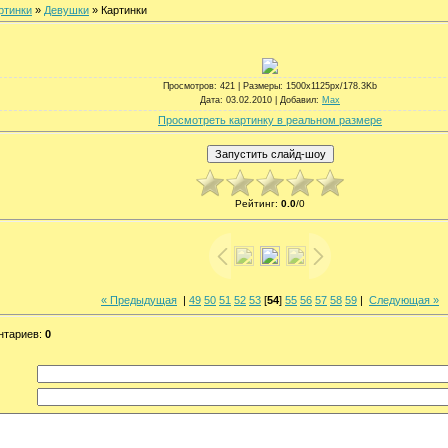
ртинки
»
Девушки
» Картинки
Просмотров
: 421 |
Размеры
: 1500x1125px/178.3Kb
Дата
: 03.02.2010 |
Добавил
:
Max
Просмотреть картинку в реальном размере
Рейтинг
:
0.0
/
0
« Предыдущая
|
49
50
51
52
53
[
54
]
55
56
57
58
59
|
Следующая »
нтариев
:
0