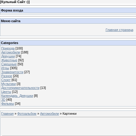
[
Кульный Сайт :)
]
Форма входа
Меню сайта
Главная страница
Categories
Природа
[100]
Автомобили
[188]
Девушки
[74]
Животные
[92]
Смешные
[50]
Игры
[305]
Знаменитости
[27]
Разное
[20]
Спорт
[61]
Мультики
[3]
Достопримечательности
[13]
Цветы
[12]
Календарь_Девушки
[8]
3D
[40]
Фильмы
[34]
Главная
»
Фотоальбом
»
Автомобили
» Картинки