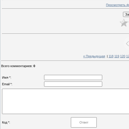
Просмотреть ф
« Предыдущая
|
118
119
120
1
Всего комментариев
:
0
Имя *:
Email *:
Код *: