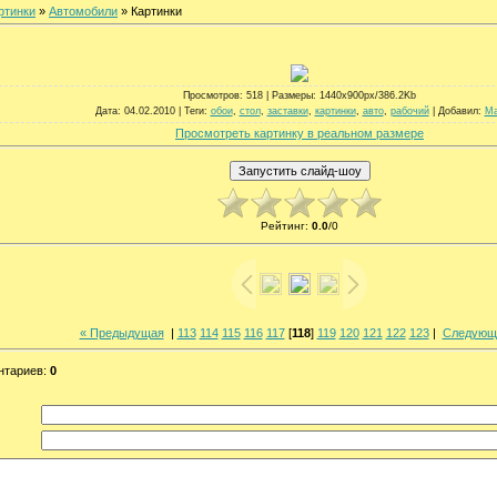
ртинки
»
Автомобили
» Картинки
Просмотров
: 518 |
Размеры
: 1440x900px/386.2Kb
Дата
: 04.02.2010 |
Теги
:
обои
,
стол
,
заставки
,
картинки
,
авто
,
рабочий
|
Добавил
:
M
Просмотреть картинку в реальном размере
Рейтинг
:
0.0
/
0
« Предыдущая
|
113
114
115
116
117
[
118
]
119
120
121
122
123
|
Следующ
нтариев
:
0