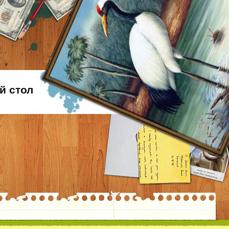
й стол