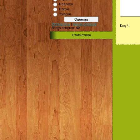
Неплохо
Плохо
Ужасно
Результаты
|
Архив опросов
Код *:
Всего ответов:
40
Статистика