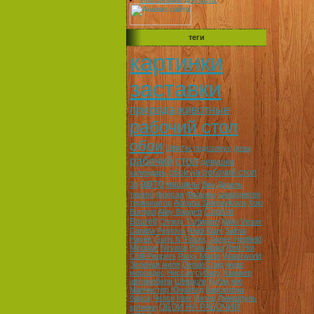
теги
картинки
заставки
природа
животные
рабочий стол
обои
Цветы
подсолнух
розы
рабочий
стол
девушки
обои на робочий стол
календарь
авто
машины
3d
Вин Дизель
тюнинг
форсаж
Фильмы
шварцнегер
терминатор
Adriana Sklenarikova
Xojo
Caprice
Burngot
Alley Baggett
Bourett
Christy Turlington
Nikki Visser
Daniela Pestova
Heidi Klum
Salma
Hayek
Guns N' Roses
James Hettfield
Minoque
Nirvana
Pola Abdul
Red Hot
Chilli Peppers
Ricky Martin
Waterworld
Зеленая миля
Denial Craig
мерс
мерседес
Ниссан
субару
Хаммер
автомобили
Шевроле
Кубок
мю
Манчестер Юнайтед
Барселона
барса
Челси
Inter
Интер
Ливерпуль
ОБОИ НА РАБОЧИЙ
кртинки