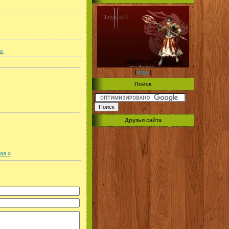
ax
[
Игры
]
Поиск
Друзья сайта
ая »