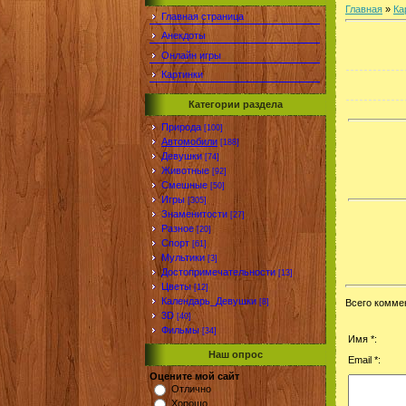
Главная
»
Ка
Главная страница
Анекдоты
Онлайн игры
Картинки
Категории раздела
Природа
[100]
Автомобили
[188]
Девушки
[74]
Животные
[92]
Смешные
[50]
Игры
[305]
Знаменитости
[27]
Разное
[20]
Спорт
[61]
Мультики
[3]
Достопримечательности
[13]
Цветы
[12]
Календарь_Девушки
[8]
Всего комме
3D
[40]
Фильмы
[34]
Имя *:
Наш опрос
Email *:
Оцените мой сайт
Отлично
Хорошо