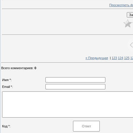
Просмотреть ф
« Предыдущая
|
123
124
125
1
Всего комментариев
:
0
Имя *:
Email *:
Код *: