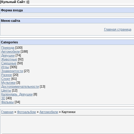
[
Кульный Сайт :)
]
Форма входа
Меню сайта
Главная страница
Categories
Природа
[100]
Автомобили
[188]
Девушки
[74]
Животные
[92]
Смешные
[50]
Игры
[305]
Знаменитости
[27]
Разное
[20]
Спорт
[61]
Мультики
[3]
Достопримечательности
[13]
Цветы
[12]
Календарь_Девушки
[8]
3D
[40]
Фильмы
[34]
Главная
»
Фотоальбом
»
Автомобили
» Картинки