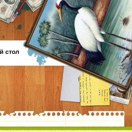
й стол