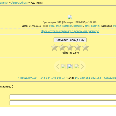
ртинки
»
Автомобили
» Картинки
Просмотров
: 518 |
Размеры
: 1499x937px/162.7Kb
Дата
: 04.02.2010 |
Теги
:
обои
,
стол
,
заставки
,
картинки
,
авто
,
рабочий
|
Добавил
:
M
Просмотреть картинку в реальном размере
Рейтинг
:
0.0
/
0
« Предыдущая
|
143
144
145
146
147
[
148
]
149
150
151
152
153
|
Следующ
нтариев
:
0