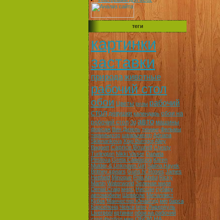
теги
картинки
заставки
природа
животные
рабочий стол
обои
рабочий
Цветы
розы
стол
девушки
обои на
календарь
авто
робочий стол
машины
3d
форсаж
Вин Дизель
тюнинг
Фильмы
терминатор
шварцнегер
Adriana
Sklenarikova
Xojo Burngot
Alley
Caprice Bourett
Baggett
Christy
Turlington
Nikki Visser
Daniela
Pestova
Greta Caiwasoni
Karen
Mulder & Unknown Girl
Salma Hayek
Britney spears
Guns N' Roses
James
Hettfield
Minoque
Pola Abdul
Ricky
Martin
Waterworld
Зеленая миля
Denial Craig
мерс
Ниссан
субару
автомобили
Шевроле
Металлист
Кубок
Манчестер Юнайтед
мю
барса
Барселона
Челси
Inter
Ливерпуль
Liverpool
кртинки
обои на рабочий
ОБОИ НА
стол футбол
мяч