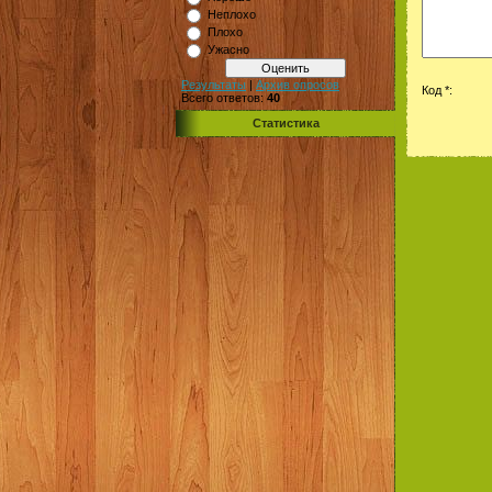
Неплохо
Плохо
Ужасно
Результаты
|
Архив опросов
Код *:
Всего ответов:
40
Статистика