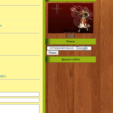
ax
[
Игры
]
Поиск
Друзья сайта
ая »