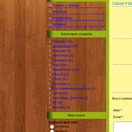
Главная
»
Ка
Главная страница
Анекдоты
Онлайн игры
Картинки
Категории раздела
Природа
[100]
Автомобили
[188]
Девушки
[74]
Животные
[92]
Смешные
[50]
Игры
[305]
Знаменитости
[27]
Разное
[20]
Спорт
[61]
Мультики
[3]
Достопримечательности
[13]
Цветы
[12]
Календарь_Девушки
[8]
Всего комме
3D
[40]
Фильмы
[34]
Имя *:
Наш опрос
Email *:
Оцените мой сайт
Отлично
Хорошо