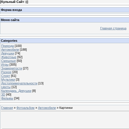
[
Кульный Сайт :)
]
Форма входа
Меню сайта
Главная страница
Categories
Природа
[100]
Автомобили
[188]
Девушки
[74]
Животные
[92]
Смешные
[50]
Игры
[305]
Знаменитости
[27]
Разное
[20]
Спорт
[61]
Мультики
[3]
Достопримечательности
[13]
Цветы
[12]
Календарь_Девушки
[8]
3D
[40]
Фильмы
[34]
Главная
»
Фотоальбом
»
Автомобили
» Картинки