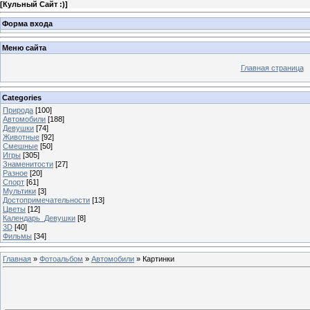
[
Кульный Сайт :)
]
Форма входа
Меню сайта
Главная страница
Categories
Природа
[100]
Автомобили
[188]
Девушки
[74]
Животные
[92]
Смешные
[50]
Игры
[305]
Знаменитости
[27]
Разное
[20]
Спорт
[61]
Мультики
[3]
Достопримечательности
[13]
Цветы
[12]
Календарь_Девушки
[8]
3D
[40]
Фильмы
[34]
Главная
»
Фотоальбом
»
Автомобили
» Картинки