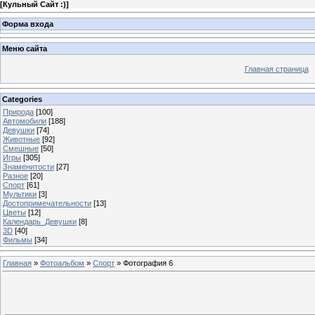
[
Кульный Сайт :)
]
Форма входа
Меню сайта
Главная страница
Categories
Природа
[100]
Автомобили
[188]
Девушки
[74]
Животные
[92]
Смешные
[50]
Игры
[305]
Знаменитости
[27]
Разное
[20]
Спорт
[61]
Мультики
[3]
Достопримечательности
[13]
Цветы
[12]
Календарь_Девушки
[8]
3D
[40]
Фильмы
[34]
Главная
»
Фотоальбом
»
Спорт
» Фотография 6