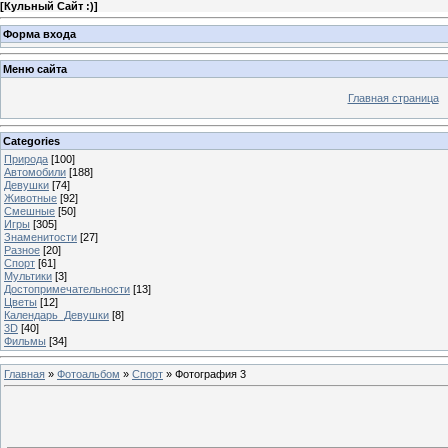
[
Кульный Сайт :)
]
Форма входа
Меню сайта
Главная страница
Categories
Природа
[100]
Автомобили
[188]
Девушки
[74]
Животные
[92]
Смешные
[50]
Игры
[305]
Знаменитости
[27]
Разное
[20]
Спорт
[61]
Мультики
[3]
Достопримечательности
[13]
Цветы
[12]
Календарь_Девушки
[8]
3D
[40]
Фильмы
[34]
Главная
»
Фотоальбом
»
Спорт
» Фотография 3