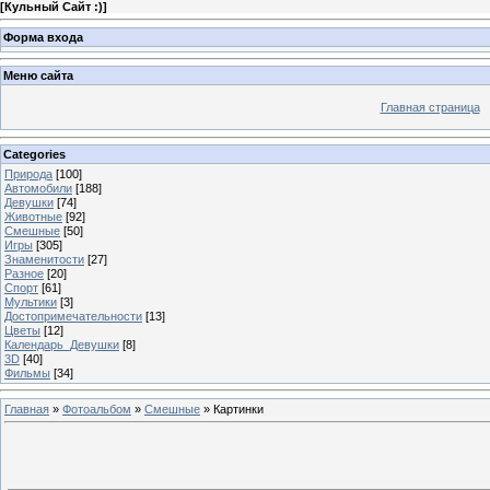
[
Кульный Сайт :)
]
Форма входа
Меню сайта
Главная страница
Categories
Природа
[100]
Автомобили
[188]
Девушки
[74]
Животные
[92]
Смешные
[50]
Игры
[305]
Знаменитости
[27]
Разное
[20]
Спорт
[61]
Мультики
[3]
Достопримечательности
[13]
Цветы
[12]
Календарь_Девушки
[8]
3D
[40]
Фильмы
[34]
Главная
»
Фотоальбом
»
Смешные
» Картинки