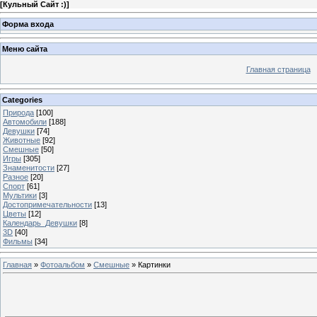
[
Кульный Сайт :)
]
Форма входа
Меню сайта
Главная страница
Categories
Природа
[100]
Автомобили
[188]
Девушки
[74]
Животные
[92]
Смешные
[50]
Игры
[305]
Знаменитости
[27]
Разное
[20]
Спорт
[61]
Мультики
[3]
Достопримечательности
[13]
Цветы
[12]
Календарь_Девушки
[8]
3D
[40]
Фильмы
[34]
Главная
»
Фотоальбом
»
Смешные
» Картинки