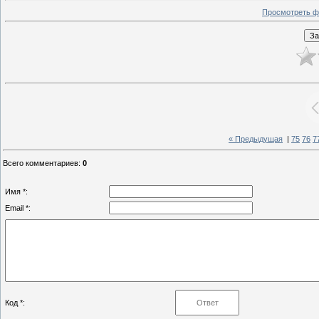
Просмотреть ф
« Предыдущая
|
75
76
7
Всего комментариев
:
0
Имя *:
Email *:
Код *: