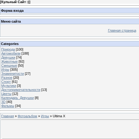
[
Кульный Сайт :)
]
Форма входа
Меню сайта
Главная страница
Categories
Природа
[100]
Автомобили
[188]
Девушки
[74]
Животные
[92]
Смешные
[50]
Игры
[305]
Знаменитости
[27]
Разное
[20]
Спорт
[61]
Мультики
[3]
Достопримечательности
[13]
Цветы
[12]
Календарь_Девушки
[8]
3D
[40]
Фильмы
[34]
Главная
»
Фотоальбом
»
Игры
» Ultima X