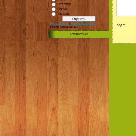
Неплохо
Плохо
Ужасно
Результаты
|
Архив опросов
Код *:
Всего ответов:
40
Статистика