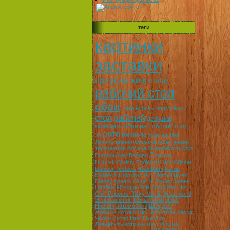
теги
картинки
заставки
природа
животные
рабочий стол
обои
Цветы
розы
подсолнух
стол
рабочий
девушки
обои на робочий стол
календарь
авто
машины
3d
форсаж
Вин
Дизель
тюнинг
Фильмы
шварцнегер
терминатор
Adriana Sklenarikova
Xojo
Caprice
Burngot
Alley Baggett
Bourett
Christy Turlington
Nikki Visser
Daniela Pestova
Heidi Klum
Karen
Mulder & Unknown Girl
Salma Hayek
Britney spears
Guns N' Roses
James
Hettfield
Minoque
Pola Abdul
Red Hot
Chilli Peppers
Ricky Martin
Waterworld
Зеленая миля
Denial Craig
мерс
Ниссан
автомобили
Шевроле
джексон коэльо
мю
Барселона
барса
Челси
Интер
Inter
Liverpool
Ливерпуль
кртинки
мяч
обои на