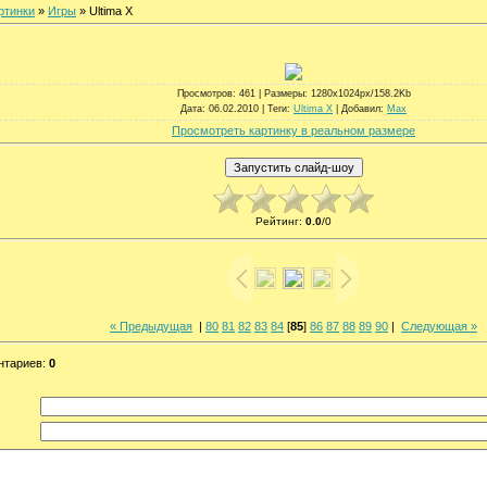
ртинки
»
Игры
» Ultima X
Просмотров
: 461 |
Размеры
: 1280x1024px/158.2Kb
Дата
: 06.02.2010 |
Теги
:
Ultima X
|
Добавил
:
Max
Просмотреть картинку в реальном размере
Рейтинг
:
0.0
/
0
« Предыдущая
|
80
81
82
83
84
[
85
]
86
87
88
89
90
|
Следующая »
нтариев
:
0