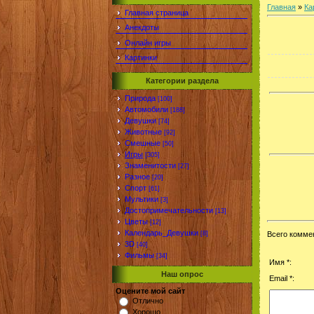
Главная
»
Ка
Главная страница
Анекдоты
Онлайн игры
Картинки
Категории раздела
Природа
[100]
Автомобили
[188]
Девушки
[74]
Животные
[92]
Смешные
[50]
Игры
[305]
Знаменитости
[27]
Разное
[20]
Спорт
[61]
Мультики
[3]
Достопримечательности
[13]
Цветы
[12]
Календарь_Девушки
[8]
Всего комме
3D
[40]
Фильмы
[34]
Имя *:
Наш опрос
Email *:
Оцените мой сайт
Отлично
Хорошо