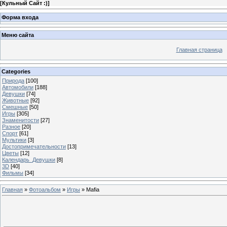
[
Кульный Сайт :)
]
Форма входа
Меню сайта
Главная страница
Categories
Природа
[100]
Автомобили
[188]
Девушки
[74]
Животные
[92]
Смешные
[50]
Игры
[305]
Знаменитости
[27]
Разное
[20]
Спорт
[61]
Мультики
[3]
Достопримечательности
[13]
Цветы
[12]
Календарь_Девушки
[8]
3D
[40]
Фильмы
[34]
Главная
»
Фотоальбом
»
Игры
» Mafia