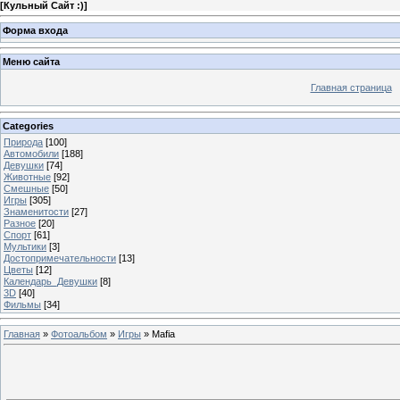
[
Кульный Сайт :)
]
Форма входа
Меню сайта
Главная страница
Categories
Природа
[100]
Автомобили
[188]
Девушки
[74]
Животные
[92]
Смешные
[50]
Игры
[305]
Знаменитости
[27]
Разное
[20]
Спорт
[61]
Мультики
[3]
Достопримечательности
[13]
Цветы
[12]
Календарь_Девушки
[8]
3D
[40]
Фильмы
[34]
Главная
»
Фотоальбом
»
Игры
» Mafia