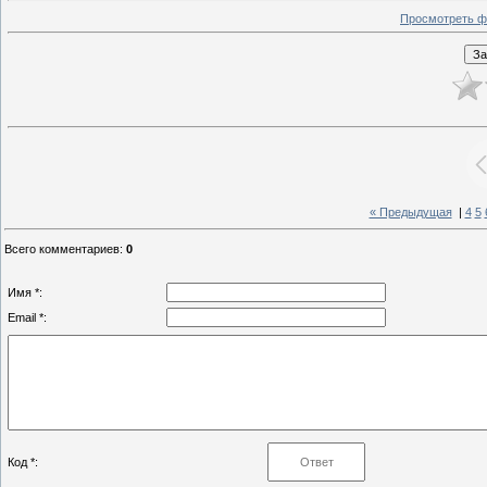
Просмотреть ф
« Предыдущая
|
4
5
Всего комментариев
:
0
Имя *:
Email *:
Код *: