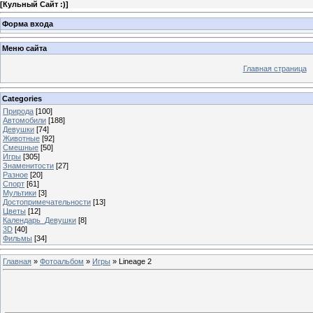
[
Кульный Сайт :)
]
Форма входа
Меню сайта
Главная страница
Categories
Природа
[100]
Автомобили
[188]
Девушки
[74]
Животные
[92]
Смешные
[50]
Игры
[305]
Знаменитости
[27]
Разное
[20]
Спорт
[61]
Мультики
[3]
Достопримечательности
[13]
Цветы
[12]
Календарь_Девушки
[8]
3D
[40]
Фильмы
[34]
Главная
»
Фотоальбом
»
Игры
» Lineage 2