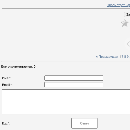
Просмотреть ф
« Предыдущая
|
7
8
9
Всего комментариев
:
0
Имя *:
Email *:
Код *: