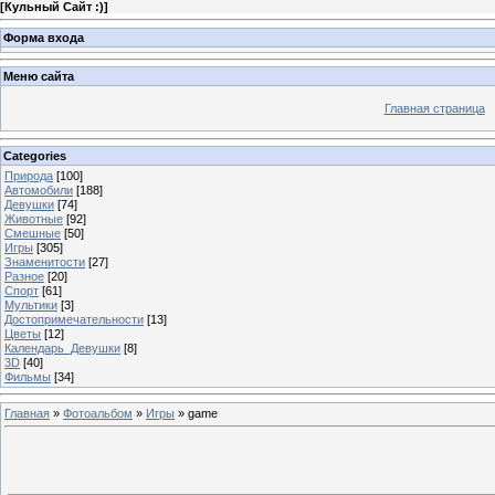
[
Кульный Сайт :)
]
Форма входа
Меню сайта
Главная страница
Categories
Природа
[100]
Автомобили
[188]
Девушки
[74]
Животные
[92]
Смешные
[50]
Игры
[305]
Знаменитости
[27]
Разное
[20]
Спорт
[61]
Мультики
[3]
Достопримечательности
[13]
Цветы
[12]
Календарь_Девушки
[8]
3D
[40]
Фильмы
[34]
Главная
»
Фотоальбом
»
Игры
» game