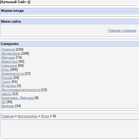
[
Кульный Сайт :)
]
Форма входа
Меню сайта
Главная страница
Categories
Природа
[100]
Автомобили
[188]
Девушки
[74]
Животные
[92]
Смешные
[50]
Игры
[305]
Знаменитости
[27]
Разное
[20]
Спорт
[61]
Мультики
[3]
Достопримечательности
[13]
Цветы
[12]
Календарь_Девушки
[8]
3D
[40]
Фильмы
[34]
Главная
»
Фотоальбом
»
Игры
» Il2