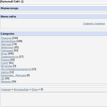
[
Кульный Сайт :)
]
Форма входа
Меню сайта
Главная страница
Categories
Природа
[100]
Автомобили
[188]
Девушки
[74]
Животные
[92]
Смешные
[50]
Игры
[305]
Знаменитости
[27]
Разное
[20]
Спорт
[61]
Мультики
[3]
Достопримечательности
[13]
Цветы
[12]
Календарь_Девушки
[8]
3D
[40]
Фильмы
[34]
Главная
»
Фотоальбом
»
Игры
» Il2